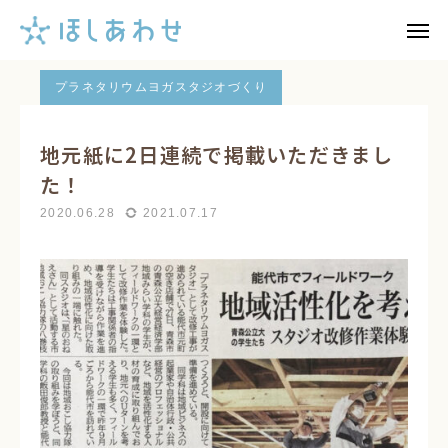
ブログ一覧ページ
プラネタリウムヨガスタジオづくり
プラネタリウムヨガスタジオづくり
FAQ
メール
地元紙に2日連続で掲載いただきまし

た！
note
インスタ
2020.06.28
2021.07.17
HOME
ネイチャーガイド
夜の星空
88星座ヨガ
選ばれる理由