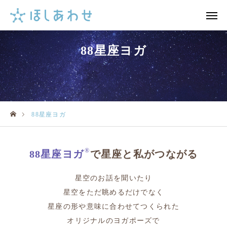
88星座ヨガ
FAQ
メール

note
インスタ
88星座ヨガ
HOME
ネイチャーガイド
®
88星座ヨガ
で星座と私がつながる
夜の星空
星空のお話を聞いたり
星空をただ眺めるだけでなく
88星座ヨガ
星座の形や意味に合わせてつくられた
選ばれる理由
オリジナルのヨガポーズで