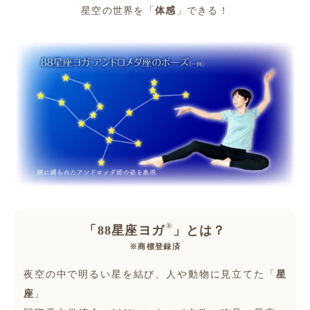
星空の世界を「
体感
」できる！
お仕事依頼
FAQ
®
「88星座ヨガ
」とは？
※商標登録済
夜空の中で明るい星を結び、人や動物に見立てた「
星
座
」