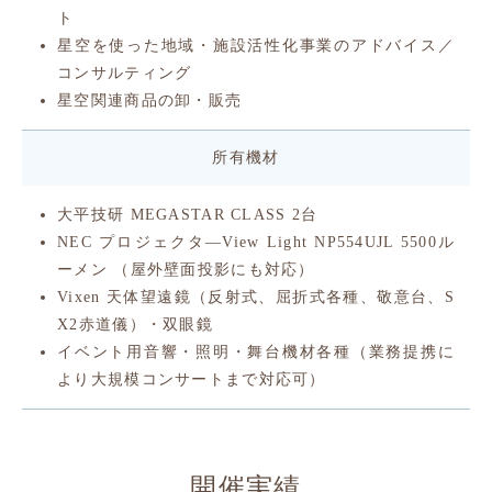
ト
星空を使った地域・施設活性化事業のアドバイス／
コンサルティング
星空関連商品の卸・販売
所有機材
大平技研 MEGASTAR CLASS 2台
NEC プロジェクタ―View Light NP554UJL 5500ル
ーメン （屋外壁面投影にも対応）
Vixen 天体望遠鏡（反射式、屈折式各種、敬意台、S
X2赤道儀）・双眼鏡
イベント用音響・照明・舞台機材各種（業務提携に
より大規模コンサートまで対応可）
開催実績