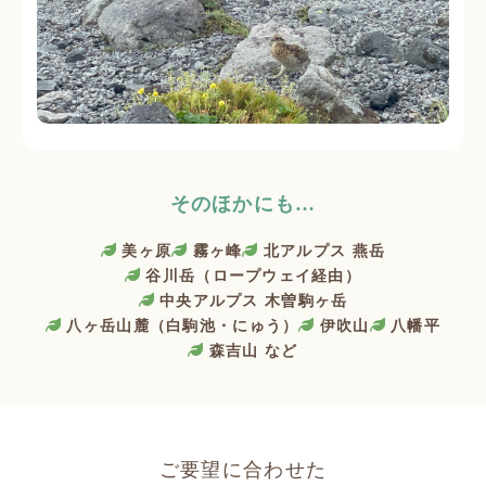
そのほかにも…
美ヶ原
霧ヶ峰
北アルプス 燕岳
谷川岳（ロープウェイ経由）
中央アルプス 木曽駒ヶ岳
八ヶ岳山麓（白駒池・にゅう）
伊吹山
八幡平
森吉山 など
ご要望に合わせた