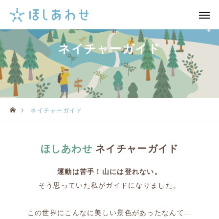
ネイチャーガイド
FAQ
メール

note
インスタ
ネイチャーガイド
HOME
ネイチャーガイド
ほしあわせ
ネイチャーガイド
夜の星空
運動は苦手！山には登れない。
そう思っていた私がガイドになりました。
88星座ヨガ
選ばれる理由
この世界にこんなに美しい景色があったなんて…